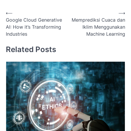
Post
⟵
⟶
Google Cloud Generative
Memprediksi Cuaca dan
navigation
AI: How it’s Transforming
Iklim Menggunakan
Industries
Machine Learning
Related Posts