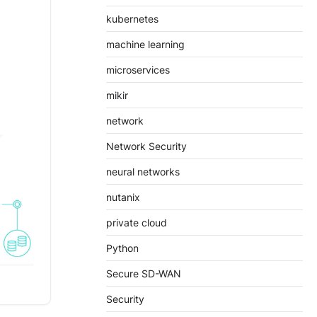
ngat
kubernetes
k.
machine learning
microservices
mikir
network
Network Security
neural networks
nutanix
age
private cloud
Python
Secure SD-WAN
min read
SAN
Security
s