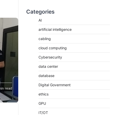
Categories
AI
artificial intelligence
cabling
cloud computing
Cybersecurity
data center
database
 Lotus
Digital Government
min read
ethics
ering
scal,
GPU
MA,
IT/OT