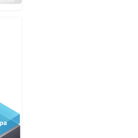
min read
ri satu
si,
rdiri
npa