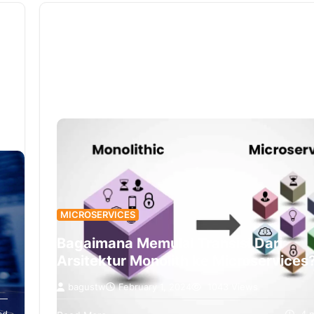
Storage Architecture (ESA) dan Original Storage
Architecture (OSA). Kedua arsitektur ini menawa
solusi penyimpanan yang didefinisikan oleh per
lunak dengan pendekatan yang berbeda untuk
memenuhi kebutuhan bisnis yang beragam.
MICROSERVICES
Bagaimana Memulai Transisi Dari
Arsitektur Monolith ke Microservices
bagustw
February 1, 2024
1043 Views
n
Monolith dan microservices adalah dua pendeka