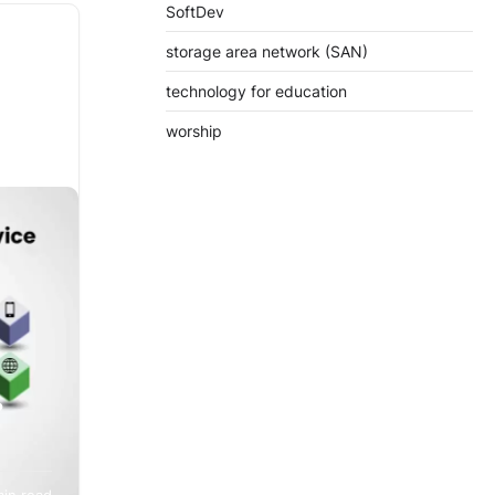
SoftDev
rkan
storage area network (SAN)
angkat
technology for education
worship
?
tan