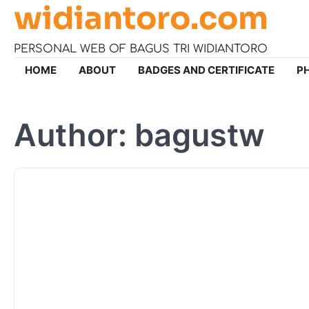
widiantoro.com
Skip
to
content
PERSONAL WEB OF BAGUS TRI WIDIANTORO
HOME
ABOUT
BADGES AND CERTIFICATE
P
Author:
bagustw