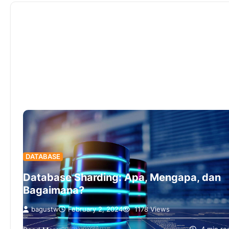
DATABASE
Database Sharding: Apa, Mengapa, dan
Bagaimana?
bagustw
February 2, 2024
1178 Views
Database sharding adalah teknik untuk meningkatka