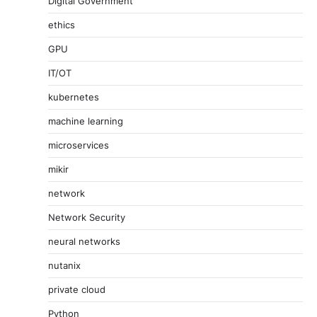
Digital Government
ethics
GPU
IT/OT
kubernetes
machine learning
microservices
mikir
network
Network Security
neural networks
nutanix
private cloud
Python