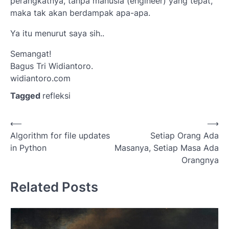
perangkatnya, tanpa manusia (engineer) yang tepat,
maka tak akan berdampak apa-apa.
Ya itu menurut saya sih..
Semangat!
Bagus Tri Widiantoro.
widiantoro.com
Tagged
refleksi
Post
⟵
⟶
Algorithm for file updates
Setiap Orang Ada
navigation
in Python
Masanya, Setiap Masa Ada
Orangnya
Related Posts