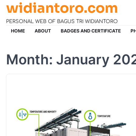
widiantoro.com
Skip
to
content
PERSONAL WEB OF BAGUS TRI WIDIANTORO
HOME
ABOUT
BADGES AND CERTIFICATE
P
Month:
January 20