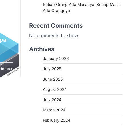
Setiap Orang Ada Masanya, Setiap Masa
Ada Orangnya
Recent Comments
No comments to show.
npa
Archives
January 2026
n
July 2025
min read
 atau
kan
June 2025
August 2024
ka
 dari
July 2024
March 2024
February 2024